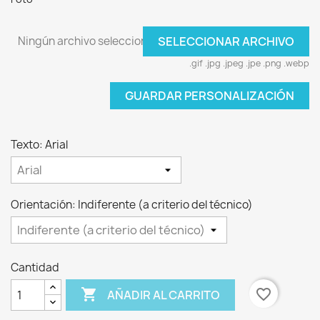
Ningún archivo seleccionado
SELECCIONAR ARCHIVO
.gif .jpg .jpeg .jpe .png .webp
GUARDAR PERSONALIZACIÓN
Texto: Arial
Orientación: Indiferente (a criterio del técnico)
Cantidad

favorite_border
AÑADIR AL CARRITO