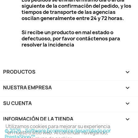
siguiente de la confirmación del pedido, y los
tiempos de transporte de las agencias
oscilan generalmente entre 24 y 72 horas.
Si recibe un producto en mal estado o
defectuoso, por favor contáctenos para
resolver la incidencia
PRODUCTOS

NUESTRA EMPRESA

SU CUENTA

INFORMACIÓN DE LA TIENDA
keyboard_arrow_down
Utilizamos cookies para mejorar su experiencia
© 2026 - Software Ecommerce desarrollado por
en nuestro sitio web. Al continuar navegando,
Aceptar
PrestaShop™