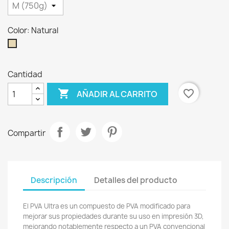
Color: Natural
Natural
Cantidad

favorite_border
AÑADIR AL CARRITO
Compartir
Descripción
Detalles del producto
El PVA Ultra es un compuesto de PVA modificado para
mejorar sus propiedades durante su uso en impresión 3D,
mejorando notablemente respecto a un PVA convencional