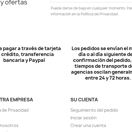
 y ofertas
Puede darse de baja en cualquier momento. Para
información en la Política de Privacidad.
 pagar a través de tarjeta
Los pedidos se envían el
 crédito, transferencia
día o al día siguiente de
bancaria y Paypal
confirmación del pedido, 
tiempos de transporte de
agencias oscilan genera
entre 24 y 72 horas.
TRA EMPRESA
SU CUENTA
a de Privacidad
Seguimiento del pedido
Iniciar sesión
 nosotros
Crear una cuenta