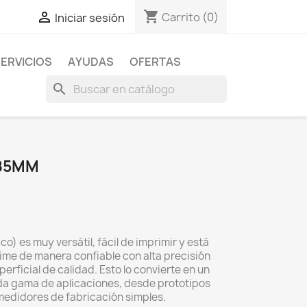
shopping_cart

Carrito
(0)
Iniciar sesión
ERVICIOS
AYUDAS
OFERTAS
search
.85MM
co) es muy versátil, fácil de imprimir y está
rime de manera confiable con alta precisión
rficial de calidad. Esto lo convierte en un
ada gama de aplicaciones, desde prototipos
 medidores de fabricación simples.