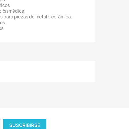
nicos
ción médica
s para piezas de metal o cerámica.
les
os