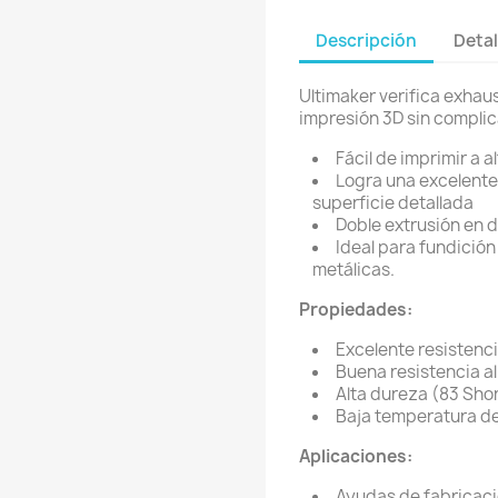
Descripción
Detal
Ultimaker verifica exha
impresión 3D sin compli
Fácil de imprimir a 
Logra una excelente 
superficie detallada
Doble extrusión en 
Ideal para fundición
metálicas.
Propiedades:
Excelente resistenci
Buena resistencia al
Alta dureza (83 Sho
Baja temperatura de
Aplicaciones:
Ayudas de fabricac