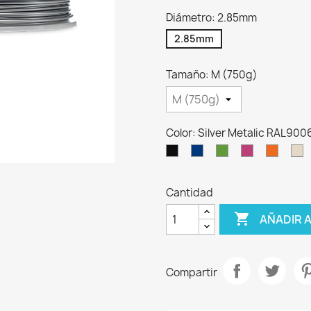
Diámetro: 2.85mm
2.85mm
Tamaño: M (750g)
Color: Silver Metalic RAL900
Black
Blue
Green
Magenta
Orang
P
RAL9005
RAL5002
RAL6018
RAL4010
RAL20
R
Cantidad

AÑADIR 
Compartir