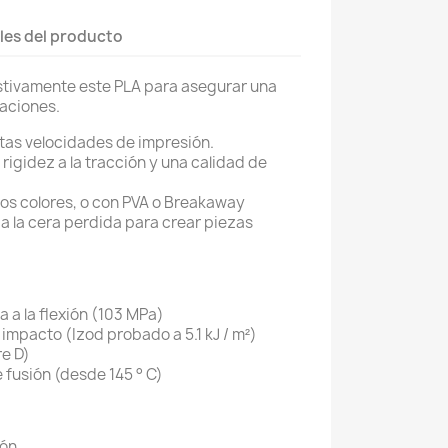
les del producto
ustivamente este PLA para asegurar una
caciones.
altas velocidades de impresión.
rigidez a la tracción y una calidad de
dos colores, o con PVA o Breakaway
 a la cera perdida para crear piezas
a a la flexión (103 MPa)
 impacto (Izod probado a 5.1 kJ / m²)
re D)
 fusión (desde 145 ° C)
ión