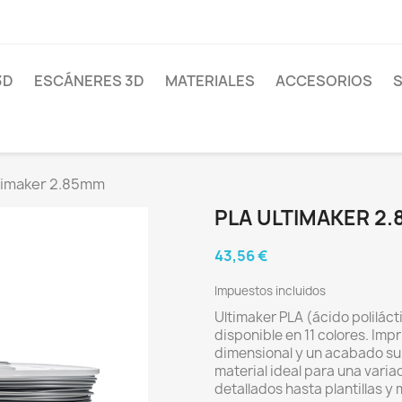
3D
ESCÁNERES 3D
MATERIALES
ACCESORIOS
S
timaker 2.85mm
PLA ULTIMAKER 2
43,56 €
Impuestos incluidos
Ultimaker PLA (ácido polilácti
disponible en 11 colores. Imp
dimensional y un acabado supe
material ideal para una vari
detallados hasta plantillas y