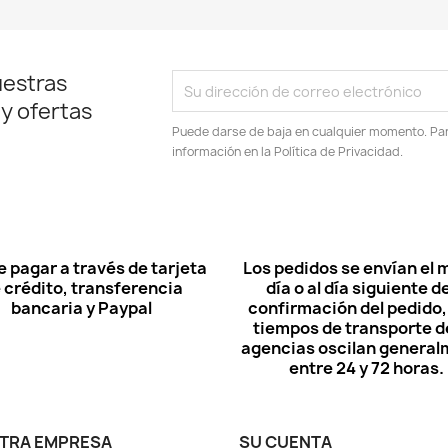
uestras
 y ofertas
Puede darse de baja en cualquier momento. Para
información en la Política de Privacidad.
 pagar a través de tarjeta
Los pedidos se envían el
 crédito, transferencia
día o al día siguiente de
bancaria y Paypal
confirmación del pedido, 
tiempos de transporte de
agencias oscilan genera
entre 24 y 72 horas.
TRA EMPRESA
SU CUENTA