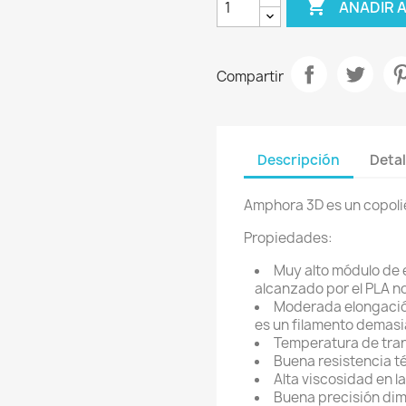

AÑADIR 
Compartir
Descripción
Detal
Amphora 3D es un copolié
Propiedades:
Muy alto módulo de e
alcanzado por el PLA n
Moderada elongación
es un filamento demasi
Temperatura de tran
Buena resistencia t
Alta viscosidad en l
Buena precisión dim