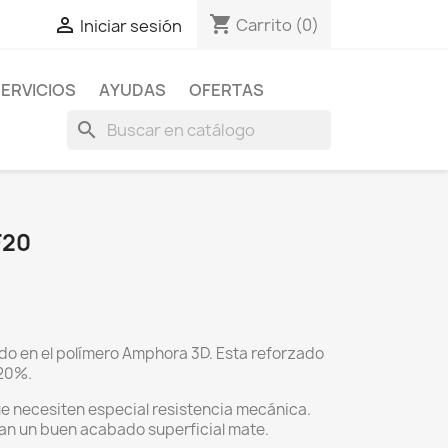
shopping_cart

Carrito
(0)
Iniciar sesión
ERVICIOS
AYUDAS
OFERTAS
search
F20
do en el polímero Amphora 3D. Esta reforzado
 20%.
e necesiten especial resistencia mecánica.
an un buen acabado superficial mate.