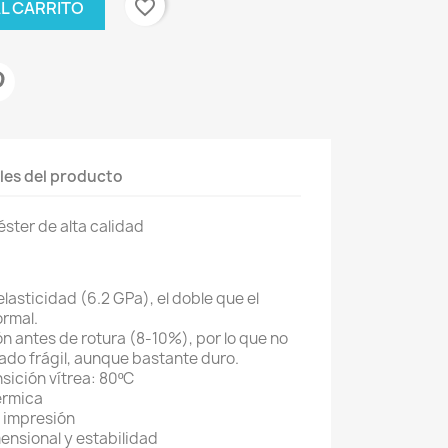
favorite_border
AL CARRITO
les del producto
ster de alta calidad
lasticidad (6.2 GPa), el doble que el
ormal.
 antes de rotura (8-10%), por lo que no
ado frágil, aunque bastante duro.
sición vítrea: 80ºC
érmica
a impresión
ensional y estabilidad