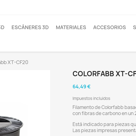
3D
ESCÁNERES 3D
MATERIALES
ACCESORIOS
S
abb XT-CF20
COLORFABB XT-C
64,49 €
Impuestos incluidos
Filamento de Colorfabb basa
con fibras de carbono en un
Está indicado para piezas qu
Las piezas impresas present