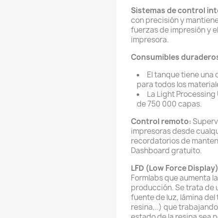
Sistemas de control int
con precisión y mantienen
fuerzas de impresión y e
impresora.
Consumibles duradero
El tanque tiene una
para todos los material
La Light Processing
de 750 000 capas.
Control remoto:
Supervi
impresoras desde cualqu
recordatorios de manten
Dashboard gratuito.
LFD (Low Force Display)
Formlabs que aumenta la v
producción. Se trata de 
fuente de luz, lámina del
resina,..) que trabajan
estado de la resina sea 