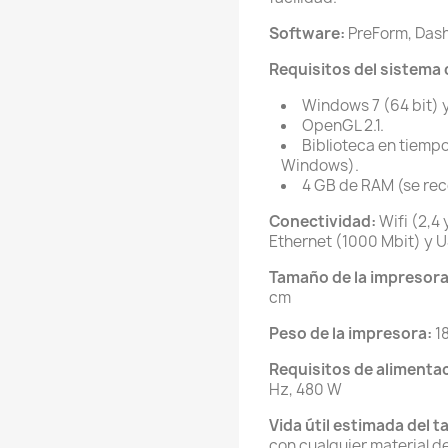
Software:
PreForm, Dash
Requisitos del sistema
Windows 7 (64 bit) y
OpenGL 2.1.
Biblioteca en tiemp
Windows).
4 GB de RAM (se re
Conectividad:
Wifi (2,4
Ethernet (1000 Mbit) y U
Tamaño de la impresora
cm
Peso de la impresora:
1
Requisitos de alimentac
Hz, 480 W
Vida útil estimada del 
con cualquier material d