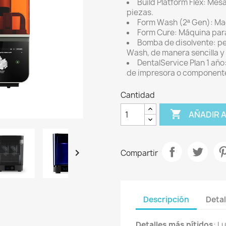
Build Platform Flex: Mes
piezas.
Form Wash (2ª Gen): Maq
Form Cure: Máquina par
Bomba de disolvente: per
Wash, de manera sencilla 
DentalService Plan 1 año
de impresora o componente
Cantidad

AÑADIR 

Compartir
Descripción
Detal
Detalles más nítidos
: L