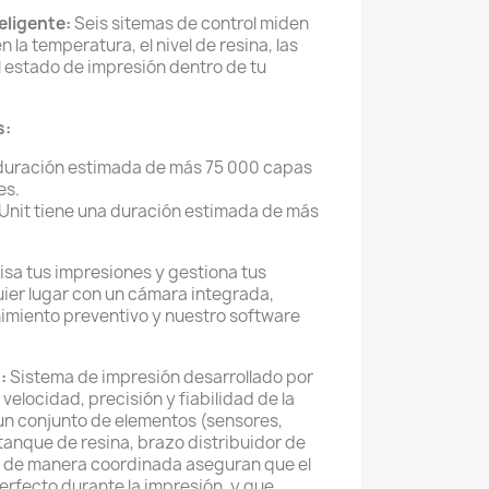
eligente:
Seis sitemas de control miden
 la temperatura, el nivel de resina, las
l estado de impresión dentro de tu
s:
 duración estimada de más 75 000 capas
es.
 Unit tiene una duración estimada de más
sa tus impresiones y gestiona tus
ier lugar con un cámara integrada,
imiento preventivo y nuestro software
:
Sistema de impresión desarrollado por
elocidad, precisión y fiabilidad de la
un conjunto de elementos (sensores,
 tanque de resina, brazo distribuidor de
do de manera coordinada aseguran que el
perfecto durante la impresión, y que